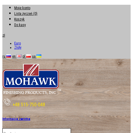
Moje konto
Lista życzeń (0)
Koszyk
Do kasy
zł
Euro
Złoty
ru
en
pl
ua
+48 515-750-048
Informacja zwrotna