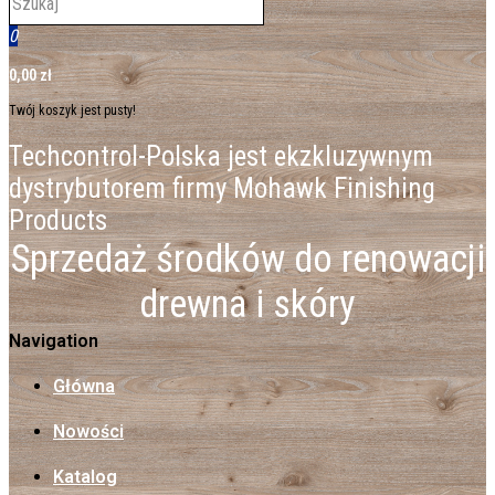
0
0,00 zł
Twój koszyk jest pusty!
Techcontrol-Polska jest ekzkluzywnym
dystrybutorem firmy Mohawk Finishing
Products
Sprzedaż środków do renowacji
drewna i skóry
Navigation
Główna
Nowości
Katalog