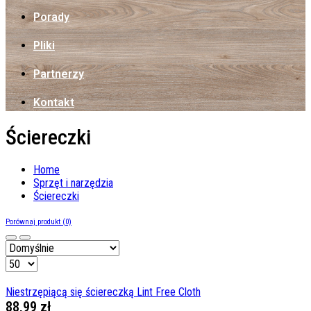
Porady
Pliki
Partnerzy
Kontakt
Ściereczki
Home
Sprzęt i narzędzia
Ściereczki
Porównaj produkt (0)
Niestrzępiącą się ściereczką Lint Free Cloth
88,99 zł