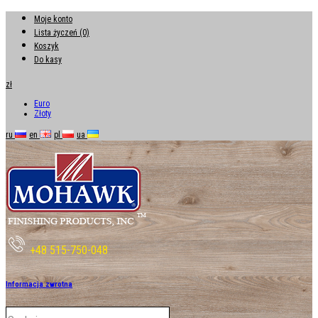
Moje konto
Lista życzeń (0)
Koszyk
Do kasy
zł
Euro
Złoty
ru
en
pl
ua
+48 515-750-048
Informacja zwrotna