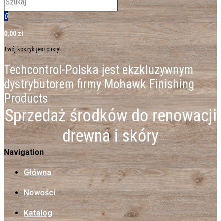
0
0,00 zł
Twój koszyk jest pusty!
Techcontrol-Polska jest ekzkluzywnym
dystrybutorem firmy Mohawk Finishing
Products
Sprzedaż środków do renowacji
drewna i skóry
Navigation
Główna
Nowości
Katalog